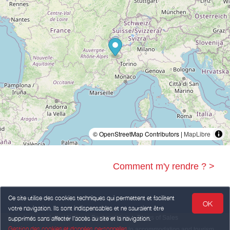
© OpenStreetMap Contributors |
MapLibre
Comment m'y rendre ? >
Ce site utilise des cookies techniques qui permettent et facilitent
OK
votre navigation. Ils sont indispensables et ne sauraient être
Legal Notice
Personal data
Terms of Sales
supprimés sans affecter l’accès au site et la navigation.
Gestion des cookies et données personnelles
Powered by
,
services intended
to accommodation and tourism